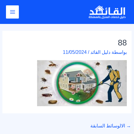
خطي
Post
Main
لى
navigation
Menu
لمحتوى
88
بواسطة
دليل القائد
/
11/05/2024
→
الالوسائط السابقة