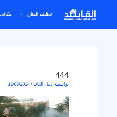
خطي
Post
لى
navigation
تنظيف المنازل
مكافح
لمحتوى
444
بواسطة
دليل القائد
/
11/05/2024