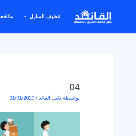
خطي
Post
لى
navigation
تنظيف المنازل
مكافح
لمحتوى
04
بواسطة
دليل القائد
/
31/01/2020