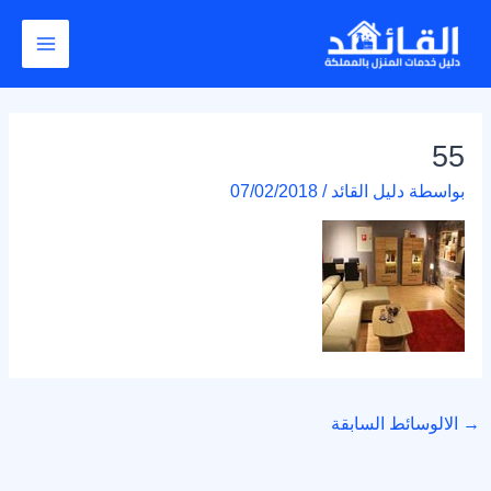
خطي
Post
Main
لى
navigation
Menu
لمحتوى
55
بواسطة
دليل القائد
/
07/02/2018
→
الالوسائط السابقة