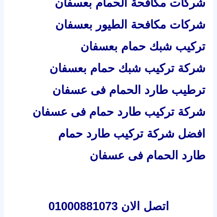
اتصل الان 01000881073
لتركيب طارد حمام بعسفان او تركيب
شبك حمام بعسفان
او مكافحة حمام
بعسفان
تحيات دليل راحتي للخدمات المنزلية
افضل شركة نظافة بجدة
→
المقالة السابقة
المقالة التالية
←