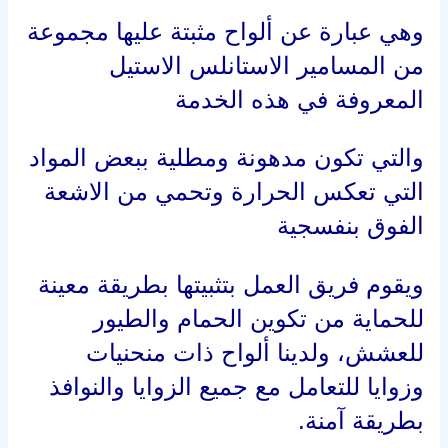
وزوايا للتعامل مع جميع الزوايا والنوافذ
بطريقة آمنة.
يوجد لدينا طريقة أخرى لبعض العملاء
الذين يرفضون طريقة ألواح المسامير
والتي تلقى رواجاً في تركيبها عند النوافذ
وهي استخدام جل مخصص بغرض عدم
وقوف الحمام والطيور عليها خوفاً من
إلتصاق أقدامهم على هذا الجل وهو جل
عديم اللون والرائحة
وتعتبر هذه الطريقة لعدم تشويه المنظر
الخارجي للمباني والنوافذ