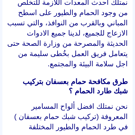
المعروفة (تركيب شبك حمام بعسفان )
في طرد الحمام والطيور المختلفة
وهي عبارة عن ألواح مثبتة عليها مجموعة
من المسامير الاستانلس الاستيل
المعروفة في هذه الخدمة
والتي تكون مدهونة ومطلية ببعض المواد
التي تعكس الحرارة وتحمي من الاشعة
الفوق بنفسجية
ويقوم فريق العمل بتثبيتها بطريقة معينة
للحماية من تكوين الحمام والطيور
للعشش، ولدينا ألواح ذات منحنيات