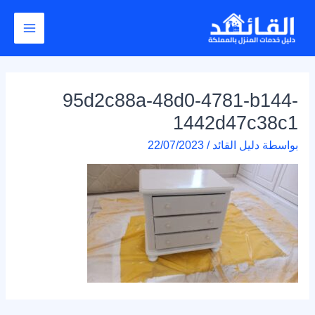
خطي
Post
Main
لى
navigation
Menu
لمحتوى
95d2c88a-48d0-4781-b144-
1442d47c38c1
بواسطة
دليل القائد
/
22/07/2023