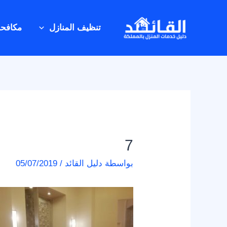
خطي
Post
لى
navigation
تنظيف المنازل
مكافح
لمحتوى
7
بواسطة
دليل القائد
/
05/07/2019