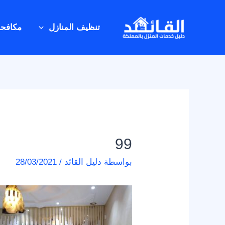
خطي
Post
لى
navigation
تنظيف المنازل
مكافح
لمحتوى
99
بواسطة
دليل القائد
/
28/03/2021