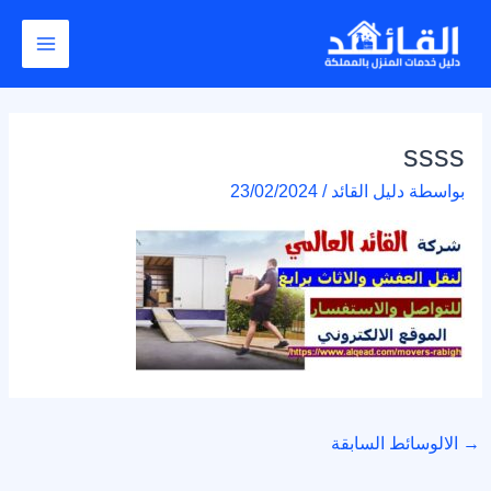
خطي
Post
Main
لى
navigation
Menu
لمحتوى
ssss
بواسطة
دليل القائد
/
23/02/2024
→
الالوسائط السابقة