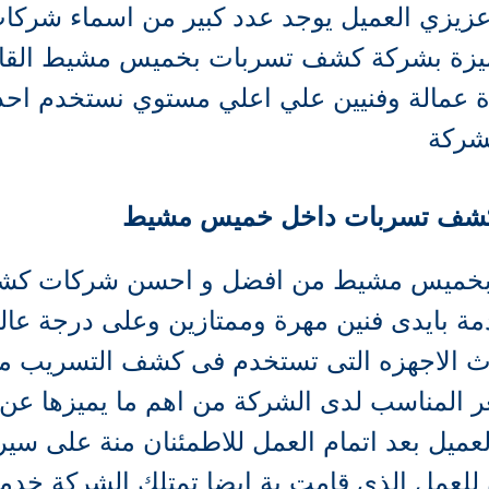
كة القائد 0533433567 عزيزي العميل يوجد عدد كبير من اس
زة عمالة وفنيين علي اعلي مستوي نستخدم اح
شركة
 كشف تسربات داخل خميس مشيط
بخميس مشيط من افضل و احسن شركات كش
مة بايدى فنين مهرة وممتازين وعلى درجة عالي
 الاجهزه التى تستخدم فى كشف التسريب مثل
ر المناسب لدى الشركة من اهم ما يميزها عن
لعميل بعد اتمام العمل للاطمئنان منة على س
لعمل الذى قامت بة ايضا تمتلك الشركة خدمة