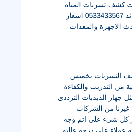
ماء شركات كشف تسربات المياه
ولككن نوفر لك خدمات متميزة بشركة كشف تسربات بخميس مشيط القائد 0533433567 اسعار
دث الاجهزة والمعدات
ف التسربات بخميس
ة من التدريب والكفاءة
 جهاز الذبذبات الترددى
 غيرنا من الشركات
ير كل شىء على اتم وجه
 عملاء على درجة عالية