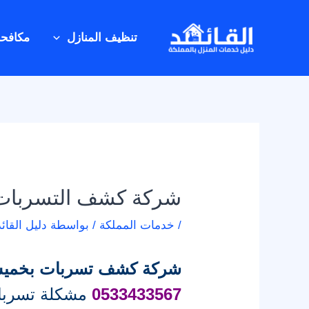
خطي
Post
لى
navigation
تنظيف المنازل
مكافح
لمحتوى
شركة كشف التسربا
/
خدمات المملكة
/ بواسطة
دليل القائد
شركة كشف تسربات بخم
0533433567
مشكلة تسربات