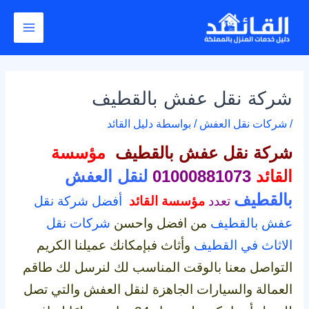
خطي
Post
Main
لى
navigation
Menu
لمحتوى
شركة نقل عفش بالقطيف
/
شركات نقل العفش
/ بواسطة
دليل القائد
شركة نقل عفش بالقطيف
مؤسسة
القائد
01000881073
لنقل العفش
بالقطيف
تعدد
مؤسسة القائد
أفضل شركة نقل
عفش بالقطيف
من افضل واحسن
شركات نقل
الاثاث في القطيف
وأثاث فبإمكانك عميلنا الكريم
التواصل معنا بالوقت المناسب لك لنرسل لك طاقم
العمالة والسيارات الجاهزة لنقل العفش والتي تصل