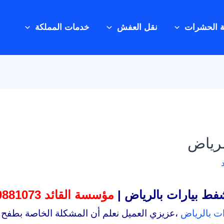
ة الحشرات
نقل العفش
خدمات المملكة
لرياض
ط بيارات بالرياض |
مؤسسة القائد 00201000881073
ت بالرياض
،عزيزي العميل نعلم أن المشكلة الخاصة بطفح ب